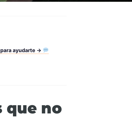
 para ayudarte →
s que no