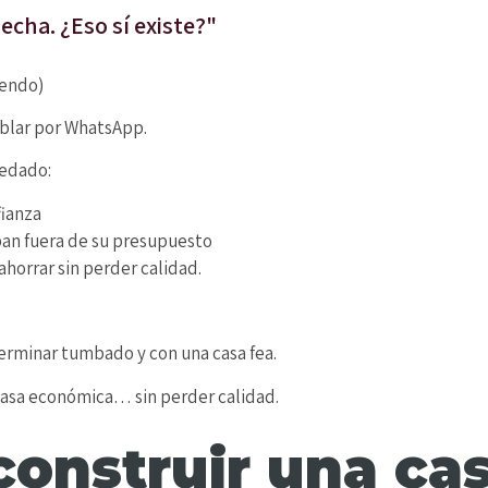
cha. ¿Eso sí existe?"
iendo)
blar por WhatsApp.
redado:
ianza
ban fuera de su presupuesto
horrar sin perder calidad.
erminar tumbado y con una casa fea.
casa económica… sin perder calidad.
construir una ca